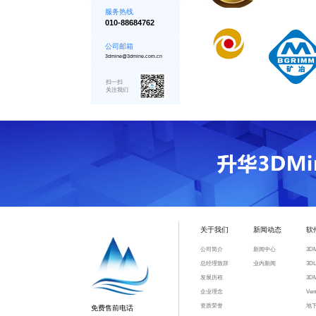
服务热线
010-88684762
公司邮箱
3dmine@3dmine.com.cn
扫一扫
关注我们
关于我们
新闻动态
软
公司简介
新闻中心
3D
总经理致辞
业内新闻
3D
发展历程
3D
企业理念
Ve
资质荣誉
地
免费售前电话