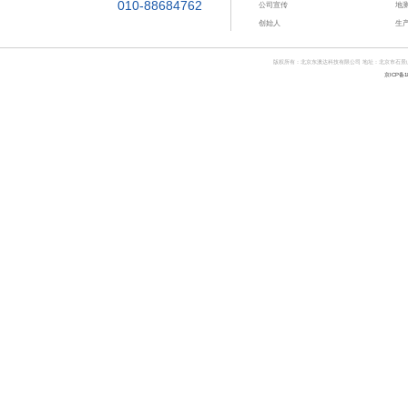
010-88684762
公司宣传
地
创始人
生
版权所有：北京东澳达科技有限公司 地址：北京市石景山区八角东街融
京ICP备18