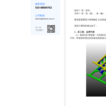
服务热线
010-88684762
如何？ 答：软件。
为何？ 答：快（速）、准（确）
公司邮箱
3dmine@3dmine.com.cn
案例是新疆某大型铜镍矿之自然崩落
该设计遇到的难点如下：
扫一扫
关注我们
1
、多工程、边界约束
（1）底部出矿巷做第一分段凿岩巷
不同，即使相邻很近的排面也相差较