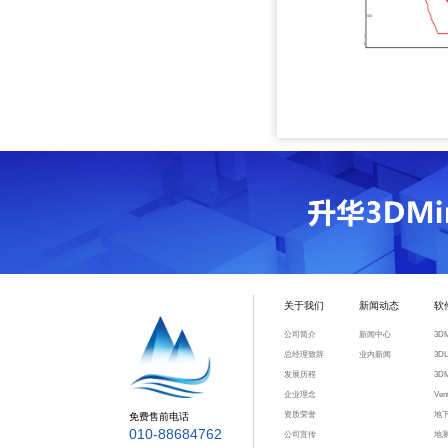
关于我们
新闻动态
软
公司简介
新闻中心
3D
总经理致辞
业内新闻
3D
发展历程
3D
企业理念
Ve
资质荣誉
地
免费售前电话
010-88684762
公司宣传
地